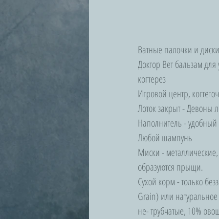
Ватные палочки и диск
Доктор Вет бальзам для 
когтерез
Игровой центр, когтеточ
Лоток закрыт - Девоны 
Наполнитель - удобный 
Любой шампунь
Миски - металлические,
образуются прыщи.
Сухой корм - только бе
Grain) или натуральное
не- трубчатые, 10% ово