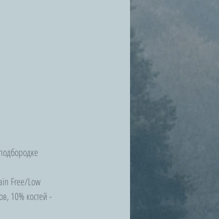
 подбородке 
in Free/Low 
, 10% костей - 