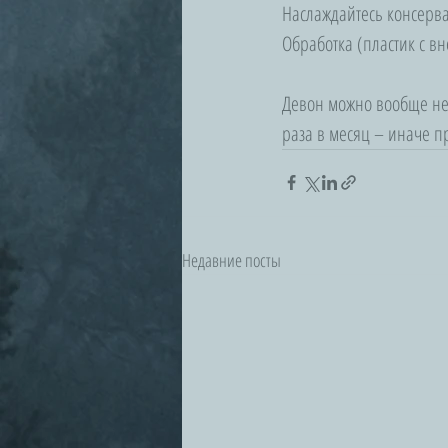
Наслаждайтесь консерва
Обработка (пластик с в
Девон можно вообще не 
раза в месяц – иначе пр
Недавние посты